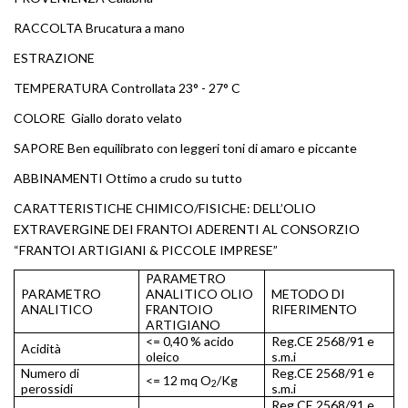
RACCOLTA Brucatura a mano
ESTRAZIONE
TEMPERATURA Controllata 23° - 27° C
COLORE Giallo dorato velato
SAPORE Ben equilibrato con leggeri toni di amaro e piccante
ABBINAMENTI Ottimo a crudo su tutto
CARATTERISTICHE CHIMICO/FISICHE: DELL’OLIO
EXTRAVERGINE DEI FRANTOI ADERENTI AL CONSORZIO
“FRANTOI ARTIGIANI & PICCOLE IMPRESE”
PARAMETRO
PARAMETRO
ANALITICO OLIO
METODO DI
ANALITICO
FRANTOIO
RIFERIMENTO
ARTIGIANO
<= 0,40 % acido
Reg.CE 2568/91 e
Acidità
oleico
s.m.i
Numero di
Reg.CE 2568/91 e
<= 12 mq O
/Kg
2
perossidi
s.m.i
Reg.CE 2568/91 e