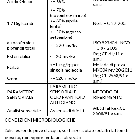
Acido Oleico
>= 65%
s.m.i
>= 70%
(novembre- marzo)
>= 60% (aprile-
1,2 Digliceridi
NGD – C 87-2005
luglio)
>= 50% (agosto-
settembre)
a-tocoferolo +
ISO 993606 - NGD
>= 320 mg/kg
biofenoli totali
– C 87-2005
Reg.CE 61/11 e
Esteri etilici
<= 20 mg/kg
s.m.i
<=1 mg/kg per
Metodo di prova
Ftalati
singola molecola
Mi/C04 rev 20/2011
Reg.CE 2568/91 e
Cere
<= 120 mg/kg
s.m.i
PARAMETRO
PARAMETRO
SENSORIALE
METODO DI
SENSORIALE
OLIO FRANTOIO
RIFERIMENTO
ARTIGIANO
All. XII al Reg.CE
Analisi sensoriale
Assenza di difetti
2568/91 e s.m.i
CONDIZIONI MICROBIOLOGICHE
L’olio, essendo privo di acqua, sostanze azotate ed altri fattori di
crescita, non rappresenta un substrato