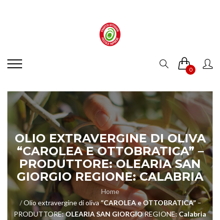
0
OLIO EXTRAVERGINE DI OLIVA
“CAROLEA E OTTOBRATICA”
–
PRODUTTORE:
OLEARIA SAN
GIORGIO
REGIONE:
CALABRIA
Home
Olio extravergine di oliva
“CAROLEA e OTTOBRATICA”
–
PRODUTTORE:
OLEARIA SAN GIORGIO
REGIONE:
Calabria